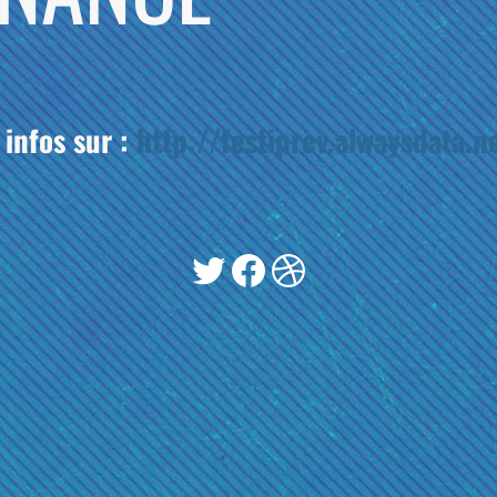
 infos sur :
http://festiprev.alwaysdata.n