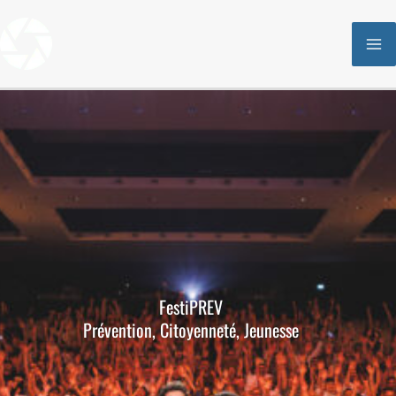
Aller
au
contenu
FestiPREV
Prévention, Citoyenneté, Jeunesse