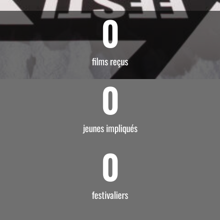
0
films reçus
0
jeunes impliqués
0
festivaliers