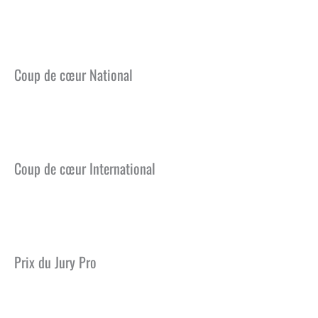
Juste un clic…
Coup de cœur National
La lettre de Politzer
Coup de cœur International
On communique !
Prix du Jury Pro
Fort teen